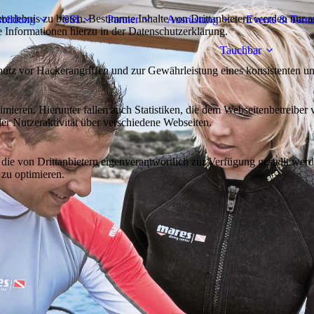
lebnis zu bieten. Bestimmte Inhalte von Drittanbietern werden nur ang
bildung
SSI
Partner
Ausrüstung
Events & Term
e Informationen hierzu in der Datenschutzerklärung.
Tauchbar
utz vor Hackerangriffen und zur Gewährleistung eines konsistenten un
ieren. Hierunter fallen auch Statistiken, die dem Webseitenbetreiber v
r Nutzeraktivität über verschiedene Webseiten.
 die von Drittanbietern eigenverantwortlich zur Verfügung gestellt wer
 zu optimieren.