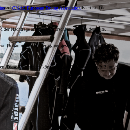
ezeigt, wenn die entsprechende Option aktiviert ist. Die
ine
CMAS European Diving Association
d der Nachfrage angepassten Erscheinungsbilds der Seite.
on Drittanbietern zur Verfügung gestellt werden, sowie die
den. Diese Drittanbieter können eigene Cookies setzen, z.B. um die