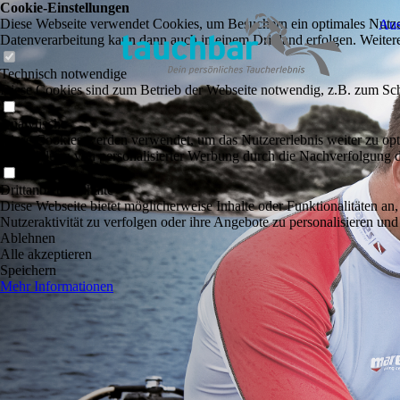
Cookie-Einstellungen
Diese Webseite verwendet Cookies, um Besuchern ein optimales Nutzerer
Aus
Datenverarbeitung kann dann auch in einem Drittland erfolgen. Weiter
Technisch notwendige
Diese Cookies sind zum Betrieb der Webseite notwendig, z.B. zum Sch
Analytische
Diese Cookies werden verwendet, um das Nutzererlebnis weiter zu optim
Ausspielung von personalisierter Werbung durch die Nachverfolgung de
Drittanbieter-Inhalte
Diese Webseite bietet möglicherweise Inhalte oder Funktionalitäten an,
Nutzeraktivität zu verfolgen oder ihre Angebote zu personalisieren und
Ablehnen
Alle akzeptieren
Speichern
Mehr Informationen